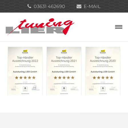
03631 462690
E-MAIL