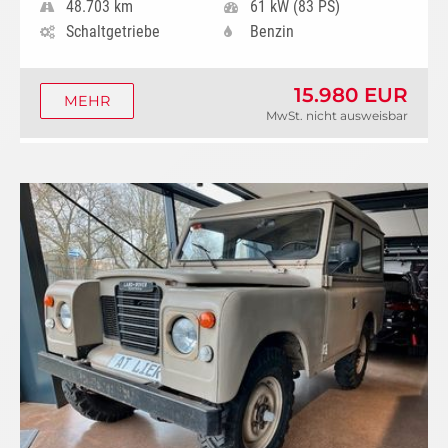
48.703 km
61 kW (83 PS)
Schaltgetriebe
Benzin
15.980 EUR
MEHR
MwSt. nicht ausweisbar