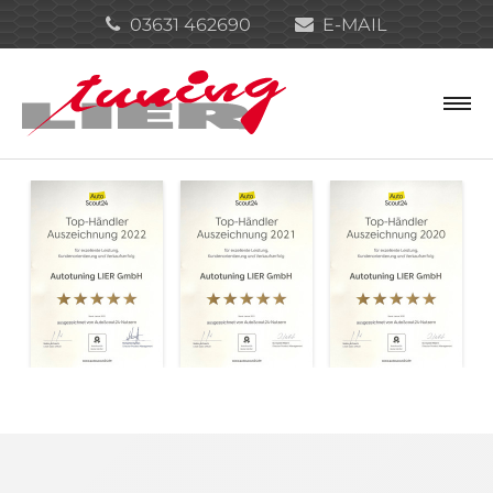
03631 462690
E-MAIL