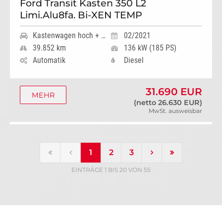
Ford Transit Kasten 350 L2
Limi.Alu8fa. Bi-XEN TEMP
Kastenwagen hoch + lang
02/2021
39.852 km
136 kW (185 PS)
Automatik
Diesel
31.690 EUR
MEHR
(netto 26.630 EUR)
MwSt. ausweisbar
1
2
3
EINTRÄGE 1 BIS 20 VON 55