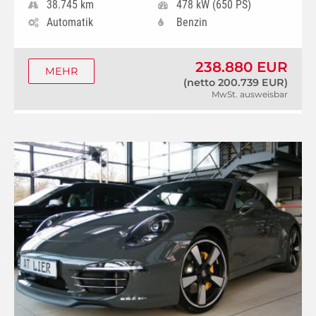
38.745 km
478 kW (650 PS)
Automatik
Benzin
238.880 EUR
MEHR
(netto 200.739 EUR)
MwSt. ausweisbar