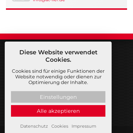
Diese Website verwendet
Cookies.
KONTAKT
Cookies sind für einige Funktionen der
Autotuning Lier GmbH
Website notwendig oder dienen zur
Rothenburgstr. 40
Optimierung der Inhalte.
99734 Nordhausen
Telefon: +49(0) 3631 46 26 90
Einstellungen
Fax: +49(0) 3631 46 26 920
E-Mail:
info
@
autotuninglier.de
Alle akzeptieren
Datenschutz
Cookies
Impressum