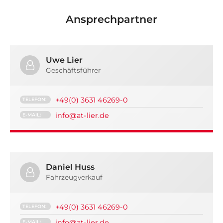
Ansprechpartner
Uwe Lier
Geschäftsführer
+49(0) 3631 46269-0
TELEFON:
info
@
at-lier.de
E-MAIL:
Daniel Huss
Fahrzeugverkauf
+49(0) 3631 46269-0
TELEFON:
info
@
at-lier.de
E-MAIL: